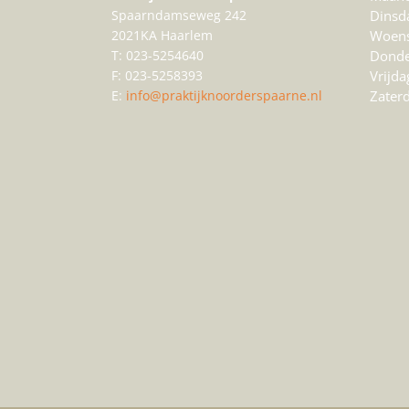
Spaarndamseweg 242
Dinsd
2021KA Haarlem
Woen
T: 023-5254640
Donde
F: 023-5258393
Vrijda
E:
info@praktijknoorderspaarne.nl
Zater