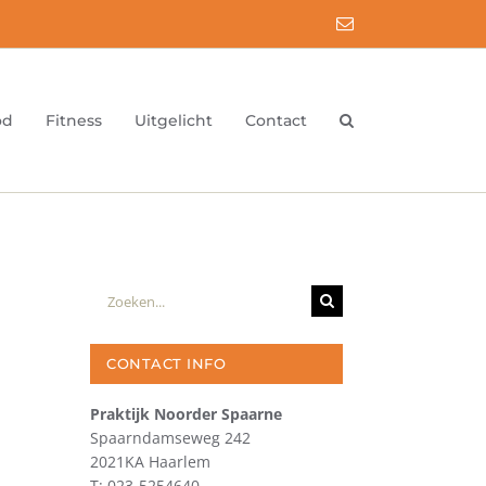
E-
mail
od
Fitness
Uitgelicht
Contact
Zoeken
naar:
CONTACT INFO
Praktijk Noorder Spaarne
Spaarndamseweg 242
2021KA Haarlem
T: 023-5254640