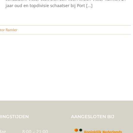
jaar oud en topdivisie schaatser bij Port [...]
ctor Ramler
INGSTIJDEN
AANGESLOTEN BIJ
dag
8:00 – 21:00