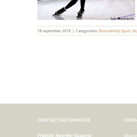
18 september 2018
|
Categorieën:
Gezondheid
,
Sport
,
Vi
CONTACTINFORMATIE
OPEN
Praktijk Noorder Spaarne
Maan