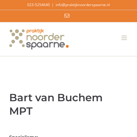
Ga
023-5254640
|
info@praktijknoorderspaarne.nl
naar
E-
inhoud
mail
Bart van Buchem
MPT