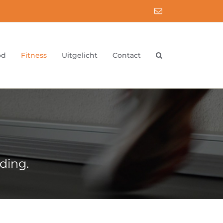
E-
mail
od
Fitness
Uitgelicht
Contact
ding.