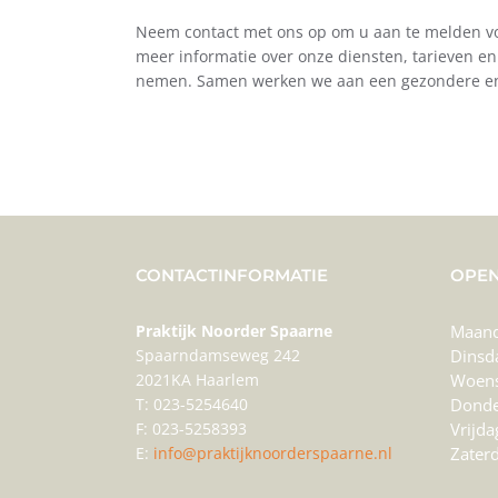
Neem contact met ons op om u aan te melden voo
meer informatie over onze diensten, tarieven en
nemen. Samen werken we aan een gezondere en 
CONTACTINFORMATIE
OPEN
Praktijk Noorder Spaarne
Maan
Spaarndamseweg 242
Dinsd
2021KA Haarlem
Woen
T: 023-5254640
Donde
F: 023-5258393
Vrijda
E:
info@praktijknoorderspaarne.nl
Zater