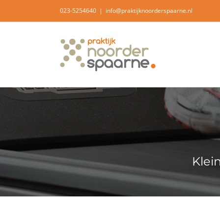
Ga
023-5254640
|
info@praktijknoorderspaarne.nl
naar
inhoud
Klei