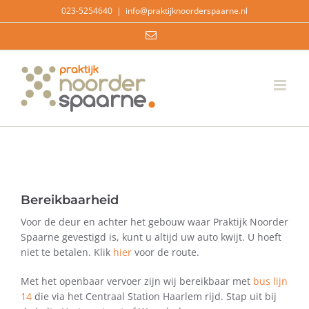
Ga
023-5254640
|
info@praktijknoorderspaarne.nl
naar
E-
inhoud
mail
Bereikbaarheid
Voor de deur en achter het gebouw waar Praktijk Noorder
Spaarne gevestigd is, kunt u altijd uw auto kwijt. U hoeft
niet te betalen. Klik
hier
voor de route.
Met het openbaar vervoer zijn wij bereikbaar met
bus lijn
14
die via het Centraal Station Haarlem rijd. Stap uit bij