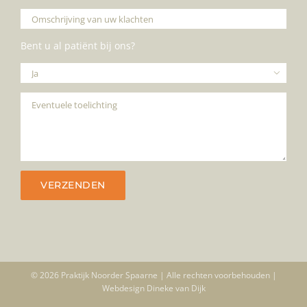
Bent u al patiënt bij ons?

© 2026 Praktijk Noorder Spaarne | Alle rechten voorbehouden |
Webdesign
Dineke van Dijk