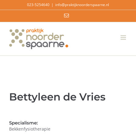
Ga
023-5254640
|
info@praktijknoorderspaarne.nl
naar
E-
inhoud
mail
Bettyleen de Vries
Specialisme:
Bekkenfysiotherapie