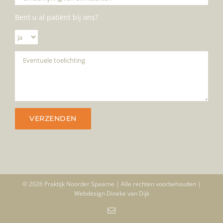
Bent u al patiënt bij ons?
© 2026 Praktijk Noorder Spaarne | Alle rechten voorbehouden |
Webdesign
Dineke van Dijk
E-
mail