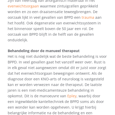
zijn van neerslag van anorganisch materiaal in het
evenwichtsorgaan
waarmee zintuigcellen geprikkeld
worden en zo een draaisensatie teweegbrengen. De
oorzaak lijkt in veel gevallen van BPPD een
trauma
aan
het hoofd. Ook degeneratie van evenwichtssysteem in
het binnenoor speelt boven de 50 jaar een rol. De
oorzaak van BPPD blijft in de helft van de gevallen
onduidelijk.
Behandeling door de manueel therapeut
Het is nog niet duidelijk wat de beste behandeling is voor
BPPD. In veel gevallen gaat het vanzelf weer over. Rust is
in elk geval niet aangewezen omdat dit er juist voor zorgt
dat het evenwichtsorgaan bewegingen ontwent. Als de
diagnose door een KNO-arts of neuroloog is vastgesteld
kan er worden verwezen naar de therapeut. De laatste
jaren is een niet-medicamenteuze behandeling in
opkomst. Dit is de manoeuvre van
Epley
, waarbij door
een ingewikkelde kanteltechniek de BPPD soms als door
een wonder kan worden opgeheven. U krijgt hierbij
belangrijke informatie na de behandeling en een