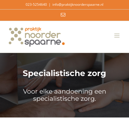
Ga
023-5254640
|
info@praktijknoorderspaarne.nl
naar
E-
inhoud
mail
Specialistische zorg
Voor elke aandoening een
specialistische zorg.