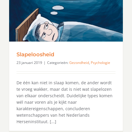
Slapeloosheid
23 januari 2019
|
Categorieën:
Gezondheid
,
Psychologie
De één kan niet in slaap komen, de ander wordt
te vroeg wakker, maar dat is niet wat slapelozen
van elkaar onderscheidt. Duidelijke types komen
wél naar voren als je kijkt naar
karaktereigenschappen, concluderen
wetenschappers van het Nederlands
Herseninstituut. [...]