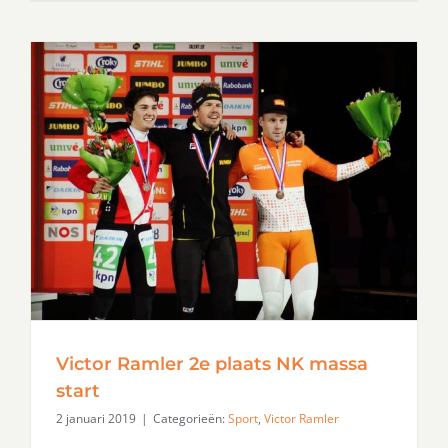
Victor Ramler 2e plaats NK massa
start
2 januari 2019
|
Categorieën:
Sport
,
Victor Ramler