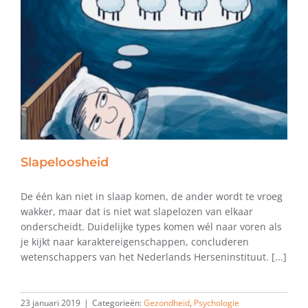
Slapeloosheid
De één kan niet in slaap komen, de ander wordt te vroeg
wakker, maar dat is niet wat slapelozen van elkaar
onderscheidt. Duidelijke types komen wél naar voren als
je kijkt naar karaktereigenschappen, concluderen
wetenschappers van het Nederlands Herseninstituut. [...]
23 januari 2019
|
Categorieën:
Gezondheid
,
Psychologie