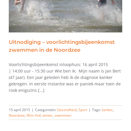
Uitnodiging – voorlichtingsbijeenkomst
zwemmen in de Noordzee
Voorlichtingsbijeenkomst inloophuis: 16 april 2015
| 14:00 uur - 15:30 uur Wie ben ik: Mijn naam is Jan Bert
(47 jaar). Een jaar geleden heb ik de diagnose kanker
gekregen. In eerste instantie was er paniek maar toen de
rook enigszins [...]
15 april 2015
|
Categorieën:
Gezondheid
,
Sport
|
Tags:
kanker
,
Noordzee
,
Wim Hof
,
winter
,
zwemmen