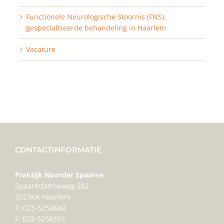
Functionele Neurologische Stoornis (FNS):
gespecialiseerde behandeling in Haarlem
Vacature
CONTACTINFORMATIE
Praktijk Noorder Spaarne
Spaarndamseweg 242
2021KA Haarlem
T: 023-5254640
F: 023-5258393