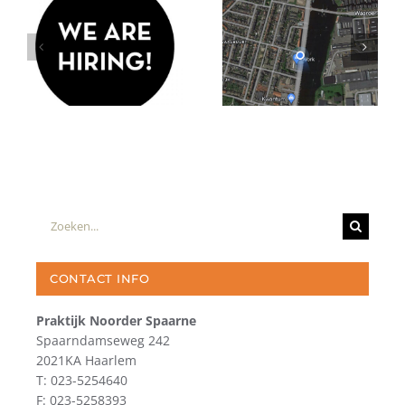
Zoeken
naar:
CONTACT INFO
Praktijk Noorder Spaarne
Spaarndamseweg 242
2021KA Haarlem
T: 023-5254640
F: 023-5258393