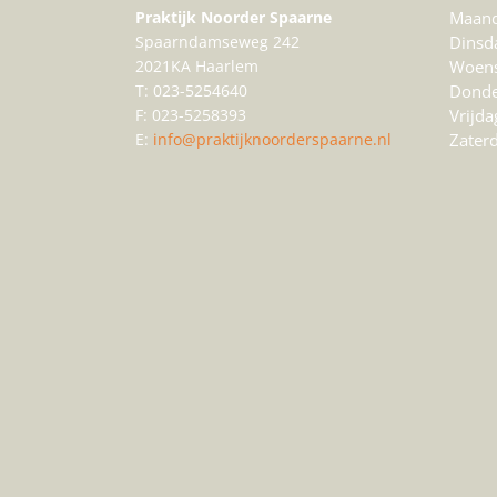
Praktijk Noorder Spaarne
Maan
Spaarndamseweg 242
Dinsd
2021KA Haarlem
Woen
T: 023-5254640
Donde
F: 023-5258393
Vrijda
E:
info@praktijknoorderspaarne.nl
Zater