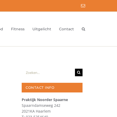
E-
mail
od
Fitness
Uitgelicht
Contact
Zoeken
naar:
CONTACT INFO
Praktijk Noorder Spaarne
Spaarndamseweg 242
2021KA Haarlem
T: 023-5254640