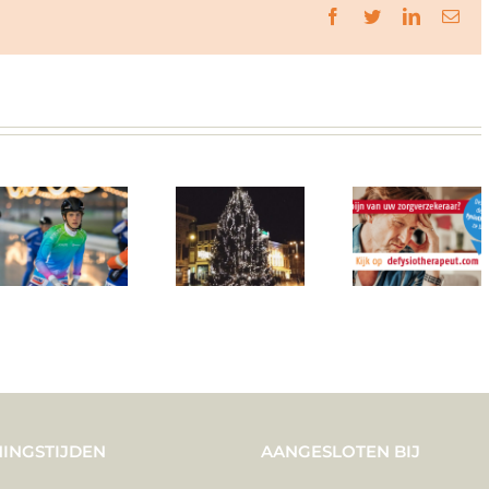
Facebook
Twitter
LinkedIn
E-
mail
INGSTIJDEN
AANGESLOTEN BIJ