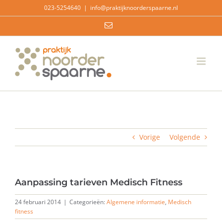
Ga
023-5254640
|
info@praktijknoorderspaarne.nl
naar
E-
inhoud
mail
Vorige
Volgende
Aanpassing tarieven Medisch Fitness
24 februari 2014
|
Categorieën:
Algemene informatie
,
Medisch
fitness