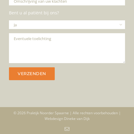
Bent u al patiënt bij ons?

© 2026 Praktijk Noorder Spaarne | Alle rechten voorbehouden |
Webdesign
Dineke van Dijk
E-
mail