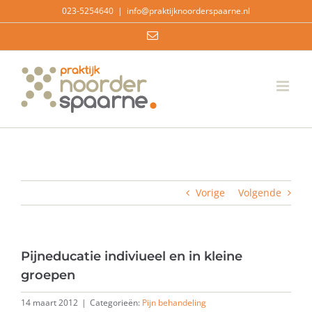
Ga
023-5254640
|
info@praktijknoorderspaarne.nl
naar
E-
inhoud
mail
Vorige
Volgende
Pijneducatie indiviueel en in kleine
groepen
14 maart 2012
|
Categorieën:
Pijn behandeling