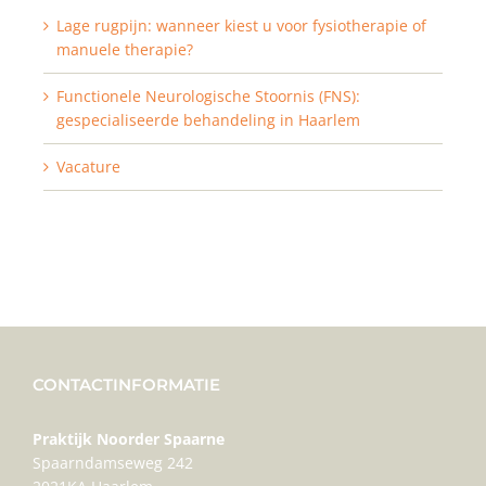
Lage rugpijn: wanneer kiest u voor fysiotherapie of
manuele therapie?
Functionele Neurologische Stoornis (FNS):
gespecialiseerde behandeling in Haarlem
Vacature
CONTACTINFORMATIE
Praktijk Noorder Spaarne
Spaarndamseweg 242